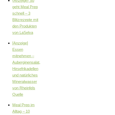
{Anzeige} So
geht Meal Prep
schnell – 3
Blitzrezepte mit
den Produkten
von LaSelva
[Anzeige]
Essen
mitnehmen –
Auberginensalat,
Hirsefrikadellen
und natürliches
Mineralwasser
von Rheinfels
Quelle
Meal Prep im
Alltag – 10