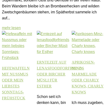
Supermarkt, sondern Obst und Gemüse in der freien Natur.
Beim Wandern bleibe ich an Brombeerhecken und wilden
Zwetschgenbäumen stehen, im Spätherbst sammele ich
auf...
mehr lesen
ERNTEZEIT AUF
APRIKOSEN-
HEFEWAFFELN
LENASFOODFORFRIENDS
MINZ-
MIT NUSSMUS
ODER BIRCHER
MARMELADE
ODER MEIN
MÜSLI FÜR
ODER CHARLY
LIEBSTES
ESTHER
KNOWS, CHARLY
SONNTAGS-
KNOWS
Schon seit ich
FRÜHSTÜCK
denken kann, bin
Ich muss zugeben,