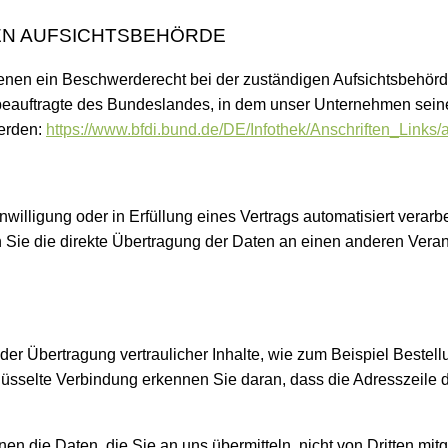
EN AUFSICHTSBEHÖRDE
ffenen ein Beschwerderecht bei der zuständigen Aufsichtsbehörd
eauftragte des Bundeslandes, in dem unser Unternehmen seinen
erden:
https://www.bfdi.bund.de/DE/Infothek/Anschriften_Links/
willigung oder in Erfüllung eines Vertrags automatisiert verarb
e die direkte Übertragung der Daten an einen anderen Verantwo
er Übertragung vertraulicher Inhalte, wie zum Beispiel Bestell
selte Verbindung erkennen Sie daran, dass die Adresszeile des 
en die Daten, die Sie an uns übermitteln, nicht von Dritten mi